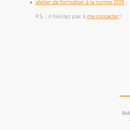
atelier de formation à la norme DITA
;
P.S. : n'hésitez pas à
me
contacter
!
Réd