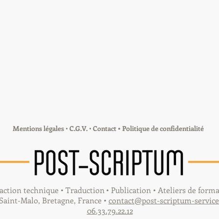
Mentions légales
•
C.G.V.
•
Contact
• Politique de confidentialité
action technique • Traduction
• Publication • Ateliers de form
Saint-Malo, Bretagne, France •
contact@post-scriptum-services
06.33.79.22.12