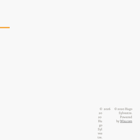
©
2026
© 2020 Hugo
20
Sylvestre.
20
Powered
Hu
by
Wix.com
go
Syl
ves
tre.