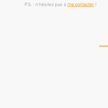
P.S. : n'hésitez pas à
me
contacter
!